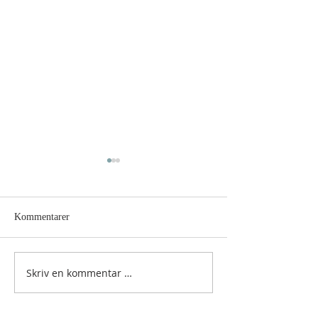
Kommentarer
Hellig sky 7.august
Hellig sky 6. augu
Skriv en kommentar …