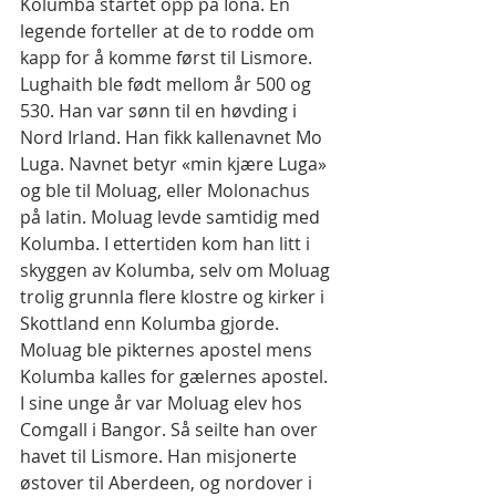
Kolumba startet opp på Iona. En 
legende forteller at de to rodde om 
kapp for å komme først til Lismore.
Lughaith ble født mellom år 500 og 
530. Han var sønn til en høvding i 
Nord Irland. Han fikk kallenavnet Mo 
Luga. Navnet betyr «min kjære Luga» 
og ble til Moluag, eller Molonachus 
på latin. Moluag levde samtidig med 
Kolumba. I ettertiden kom han litt i 
skyggen av Kolumba, selv om Moluag 
trolig grunnla flere klostre og kirker i 
Skottland enn Kolumba gjorde. 
Moluag ble pikternes apostel mens 
Kolumba kalles for gælernes apostel.
I sine unge år var Moluag elev hos 
Comgall i Bangor. Så seilte han over 
havet til Lismore. Han misjonerte 
østover til Aberdeen, og nordover i 