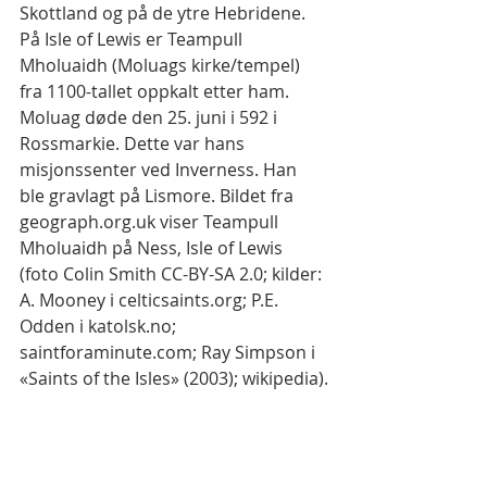
Skottland og på de ytre Hebridene. 
På Isle of Lewis er Teampull 
Mholuaidh (Moluags kirke/tempel) 
fra 1100-tallet oppkalt etter ham. 
Moluag døde den 25. juni i 592 i 
Rossmarkie. Dette var hans 
misjonssenter ved Inverness. Han 
ble gravlagt på Lismore. Bildet fra 
geograph.org.uk viser Teampull 
Mholuaidh på Ness, Isle of Lewis 
(foto Colin Smith CC-BY-SA 2.0; kilder: 
A. Mooney i celticsaints.org; P.E. 
Odden i katolsk.no; 
saintforaminute.com; Ray Simpson i 
«Saints of the Isles» (2003); wikipedia).