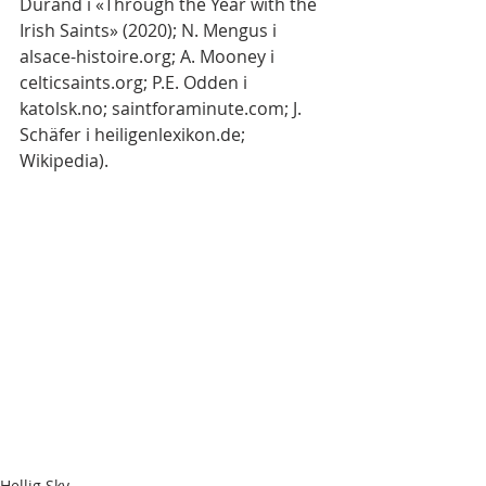
Durand i «Through the Year with the 
Irish Saints» (2020); N. Mengus i 
alsace-histoire.org; A. Mooney i 
celticsaints.org; P.E. Odden i 
katolsk.no; saintforaminute.com; J. 
Schäfer i heiligenlexikon.de; 
Wikipedia).
Hellig Sky