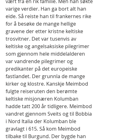
vært fra en rik familie. Men han søkte 
varige verdier. Han ga bort alt han 
eide. Så reiste han til frankernes rike 
for å besøke de mange hellige 
gravene der etter kristne keltiske 
trosvitner. Det var tusenvis av 
keltiske og angelsaksiske pilegrimer 
som gjennom hele middelalderen 
var vandrende pilegrimer og 
predikanter på det europeiske 
fastlandet. Der grunnla de mange 
kirker og klostre. Kanskje Meimbod 
fulgte reiseruten den berømte 
keltiske misjonæren Kolumban 
hadde tatt 200 år tidligere. Meimbod 
vandret gjennom Sveits og til Bobbia 
i Nord Italia der Kolumban ble 
gravlagt i 615. Så kom Meimbod 
tilbake til Burgund. Der bygde han 