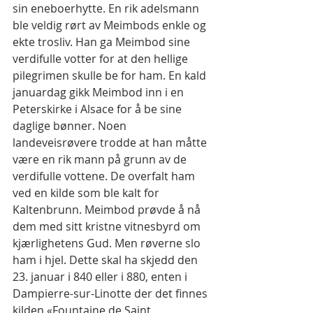
sin eneboerhytte. En rik adelsmann 
ble veldig rørt av Meimbods enkle og 
ekte trosliv. Han ga Meimbod sine 
verdifulle votter for at den hellige 
pilegrimen skulle be for ham. En kald 
januardag gikk Meimbod inn i en 
Peterskirke i Alsace for å be sine 
daglige bønner. Noen 
landeveisrøvere trodde at han måtte 
være en rik mann på grunn av de 
verdifulle vottene. De overfalt ham 
ved en kilde som ble kalt for 
Kaltenbrunn. Meimbod prøvde å nå 
dem med sitt kristne vitnesbyrd om 
kjærlighetens Gud. Men røverne slo 
ham i hjel. Dette skal ha skjedd den 
23. januar i 840 eller i 880, enten i 
Dampierre-sur-Linotte der det finnes 
kilden «Fountaine de Saint 