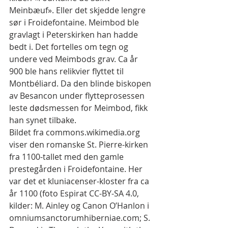
Meinbæuf». Eller det skjedde lengre 
sør i Froidefontaine. Meimbod ble 
gravlagt i Peterskirken han hadde 
bedt i. Det fortelles om tegn og 
undere ved Meimbods grav. Ca år 
900 ble hans relikvier flyttet til 
Montbéliard. Da den blinde biskopen 
av Besancon under flytteprosessen 
leste dødsmessen for Meimbod, fikk 
han synet tilbake.
Bildet fra commons.wikimedia.org 
viser den romanske St. Pierre-kirken 
fra 1100-tallet med den gamle 
prestegården i Froidefontaine. Her 
var det et kluniacenser-kloster fra ca 
år 1100 (foto Espirat CC-BY-SA 4.0, 
kilder: M. Ainley og Canon O’Hanlon i 
omniumsanctorumhiberniae.com; S. 