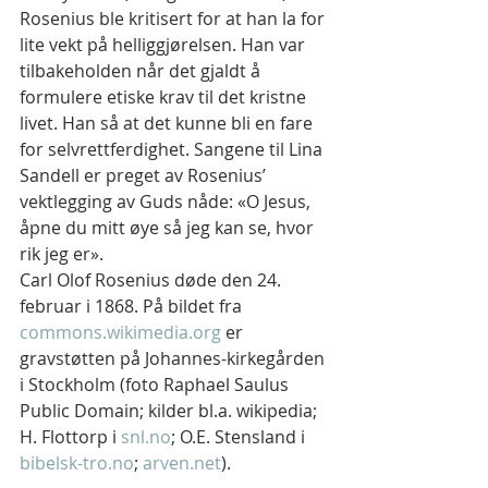
Rosenius ble kritisert for at han la for 
lite vekt på helliggjørelsen. Han var 
tilbakeholden når det gjaldt å 
formulere etiske krav til det kristne 
livet. Han så at det kunne bli en fare 
for selvrettferdighet. Sangene til Lina 
Sandell er preget av Rosenius’ 
vektlegging av Guds nåde: «O Jesus, 
åpne du mitt øye så jeg kan se, hvor 
rik jeg er».
Carl Olof Rosenius døde den 24. 
februar i 1868. På bildet fra 
commons.wikimedia.org
 er 
gravstøtten på Johannes-kirkegården 
i Stockholm (foto Raphael Saulus 
Public Domain; kilder bl.a. wikipedia; 
H. Flottorp i 
snl.no
; O.E. Stensland i 
bibelsk-tro.no
; 
arven.net
).