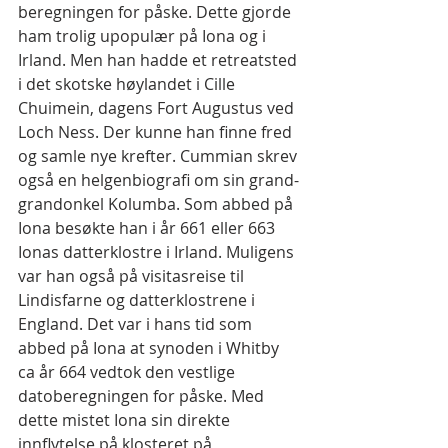
beregningen for påske. Dette gjorde 
ham trolig upopulær på Iona og i 
Irland. Men han hadde et retreatsted 
i det skotske høylandet i Cille 
Chuimein, dagens Fort Augustus ved 
Loch Ness. Der kunne han finne fred 
og samle nye krefter. Cummian skrev 
også en helgenbiografi om sin grand-
grandonkel Kolumba. Som abbed på 
Iona besøkte han i år 661 eller 663 
Ionas datterklostre i Irland. Muligens 
var han også på visitasreise til 
Lindisfarne og datterklostrene i 
England. Det var i hans tid som 
abbed på Iona at synoden i Whitby 
ca år 664 vedtok den vestlige 
datoberegningen for påske. Med 
dette mistet Iona sin direkte 
innflytelse på klosteret på 