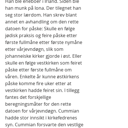
Han ble eneboer i Irland. Siden ble 
han munk på Iona. Der tilegnet han 
seg stor lærdom. Han skrev blant 
annet en avhandling om den rette 
datoen for påske: Skulle en følge 
jødisk praksis og feire påske etter 
første fullmåne etter første nymåne 
etter vårjevndøgn, slik som 
johanneiske kirker gjorde i øst. Eller 
skulle en følge vestkirken som feiret 
påske etter første fullmåne om 
våren. Enkelte år kunne østkirkens 
påske komme fire uker etter at 
vestkirken hadde feiret sin. I tillegg 
fantes det forskjellige 
beregningsmåter for den rette 
datoen for vårjevndøgn. Cummian 
hadde stor innsikt i kirkefedrenes 
syn. Cummian forsvarte den vestlige 