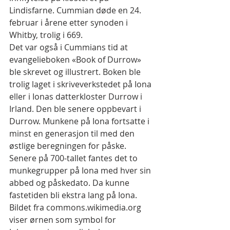
Lindisfarne. Cummian døde en 24. 
februar i årene etter synoden i 
Whitby, trolig i 669.
Det var også i Cummians tid at 
evangelieboken «Book of Durrow» 
ble skrevet og illustrert. Boken ble 
trolig laget i skriveverkstedet på Iona 
eller i Ionas datterkloster Durrow i 
Irland. Den ble senere oppbevart i 
Durrow. Munkene på Iona fortsatte i 
minst en generasjon til med den 
østlige beregningen for påske. 
Senere på 700-tallet fantes det to 
munkegrupper på Iona med hver sin 
abbed og påskedato. Da kunne 
fastetiden bli ekstra lang på Iona. 
Bildet fra commons.wikimedia.org 
viser ørnen som symbol for 