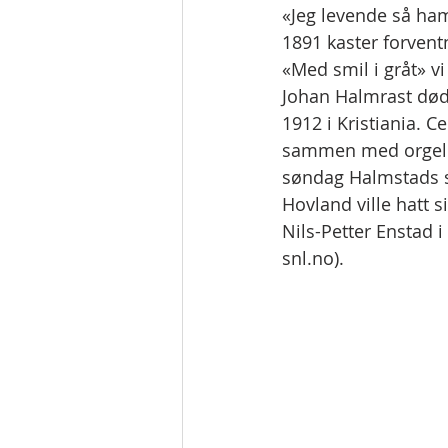
«Jeg levende så ham
1891 kaster forvent
«Med smil i gråt» v
Johan Halmrast død
1912 i Kristiania. C
sammen med orgelpip
søndag Halmstads s
Hovland ville hatt s
Nils-Petter Enstad i
snl.no).