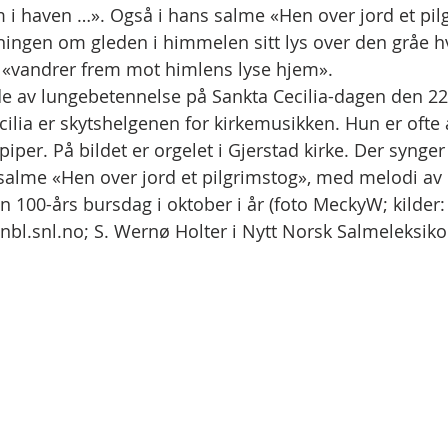
 i haven …». Også i hans salme «Hen over jord et pilg
ningen om gleden i himmelen sitt lys over den gråe h
i «vandrer frem mot himlens lyse hjem». 
e av lungebetennelse på Sankta Cecilia-dagen den 22
ecilia er skytshelgenen for kirkemusikken. Hun er ofte 
er. På bildet er orgelet i Gjerstad kirke. Der synger 
alme «Hen over jord et pilgrimstog», med melodi av E
in 100-års bursdag i oktober i år (foto MeckyW; kilder:
 nbl.snl.no; S. Wernø Holter i Nytt Norsk Salmeleksikon