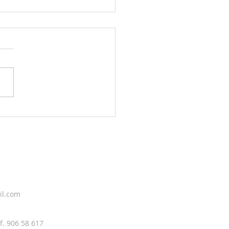
g sky 4. august
il.com
f. 906 58 617