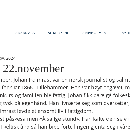
ANAMCARA
VEIMERKENE
ARRANGEMENT
NYH
ov. 2024
y 22.november
mber: Johan Halmrast var en norsk journalist og salme
. februar 1866 i Lillehammer. Han var høyt begavet, 
nkurs og familien ble fattig. Johan fikk bare gå folkes
g tysk på egenhånd. Han livnærte seg som oversetter, 
lmrast levde et ensomt liv i fattigdom.
st påskesalmen «Å salige stund». Han kalte den selv f
 keltisk ånd så han bibelfortellingen gjenta seg i vår