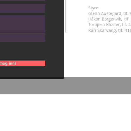
Styre:
Glenn Austegard, tlf.
Håkon Borgenvik, tlf
.
Torbjørn Kloster, tlf.
Kari Skarvang, tlf. 4
meg inn!