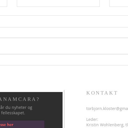
Hellig sky 5. august
Helli
KONTAKT
 ANAMCARA?
år du nyheter og
torbjorn.kloster@gma
 fellesskapet.
Leder:
Kristin Wohlenberg, tl