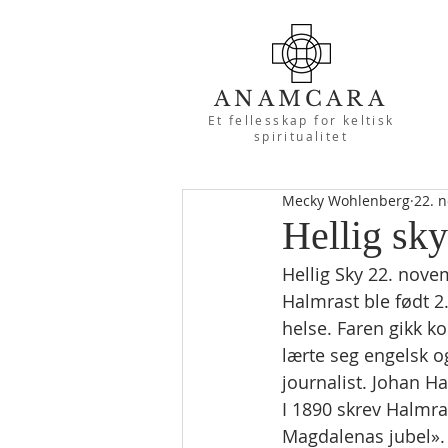
ANAMCARA
Et fellesskap for keltisk
spiritualitet
Mecky Wohlenberg
22. n
Hellig sk
Hellig Sky 22. nove
Halmrast ble født 2
helse. Faren gikk ko
lærte seg engelsk o
journalist. Johan Ha
I 1890 skrev Halmra
Magdalenas jubel». I