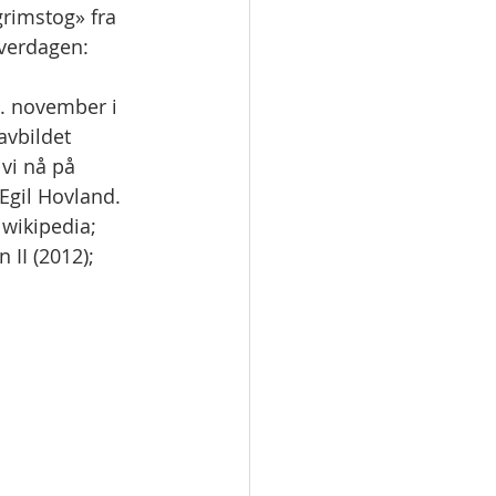
rimstog» fra 
verdagen: 
. november i 
avbildet 
vi nå på 
gil Hovland. 
 wikipedia; 
 II (2012); 