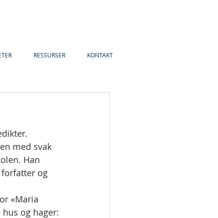
ETER
RESSURSER
KONTAKT
dikter. 
men med svak 
kolen. Han 
forfatter og 
or «Maria 
e hus og hager: 