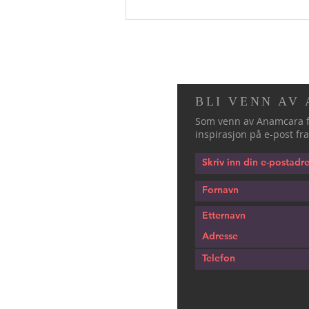
BLI VENN AV
Som venn av Anamcara f
inspirasjon på e-post fra