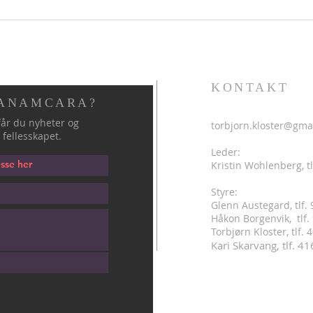
KONTAKT
 ANAMCARA?
år du nyheter og
torbjorn.kloster@gma
 fellesskapet.
Leder:
Kristin Wohlenberg, tl
Styre:
Glenn Austegard, tlf.
Håkon Borgenvik, tlf
.
Torbjørn Kloster, tlf.
Kari Skarvang, tlf. 4