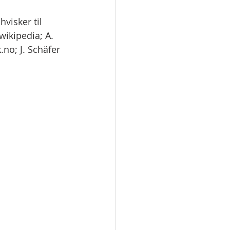
visker til 
ikipedia; A. 
no; J. Schäfer 