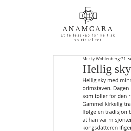
ANAMCARA
Et fellesskap for keltisk
spiritualitet
Mecky Wohlenberg
21. s
Hellig sk
Hellig sky med min
primstaven. Dagen e
som toller for den 
Gammel kirkelig tra
Ifølge en tradisjon
at han var misjonær
kongsdatteren Ifige