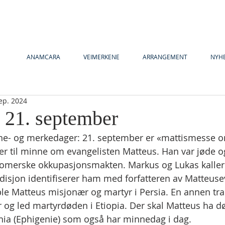
ANAMCARA
VEIMERKENE
ARRANGEMENT
NYH
ep. 2024
y 21. september
ne- og merkedager: 21. september er «mattismesse o
r til minne om evangelisten Matteus. Han var jøde o
romerske okkupasjonsmakten. Markus og Lukas kaller 
disjon identifiserer ham med forfatteren av Matteuse
 ble Matteus misjonær og martyr i Persia. En annen tr
 og led martyrdøden i Etiopia. Der skal Matteus ha d
nia (Ephigenie) som også har minnedag i dag.