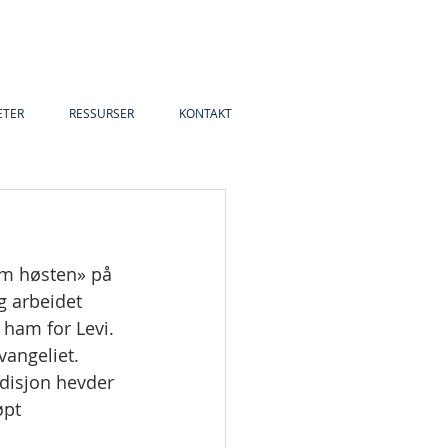
ETER
RESSURSER
KONTAKT
m høsten» på 
g arbeidet 
ham for Levi. 
vangeliet.
adisjon hevder 
øpt 