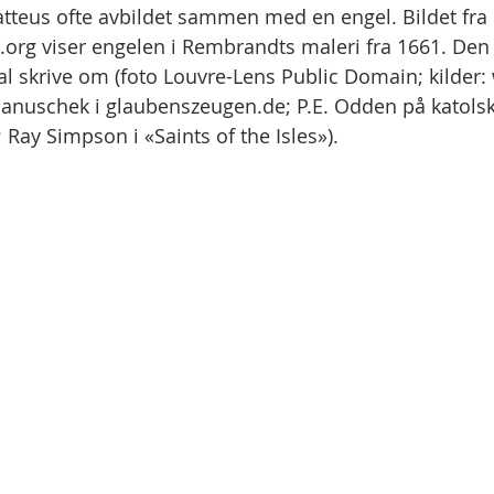
atteus ofte avbildet sammen med en engel. Bildet fra 
g viser engelen i Rembrandts maleri fra 1661. Den h
l skrive om (foto Louvre-Lens Public Domain; kilder: w
 Januschek i glaubenszeugen.de; P.E. Odden på katolsk.
; Ray Simpson i «Saints of the Isles»).