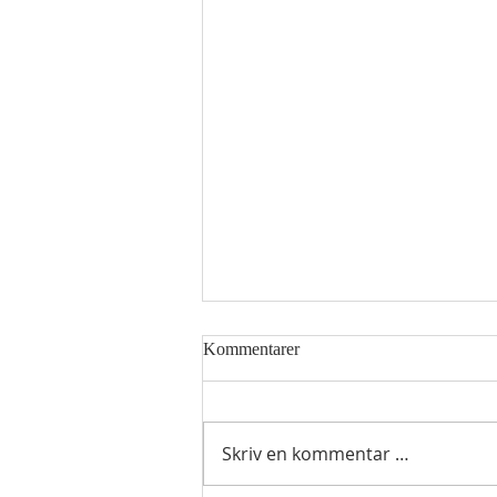
Kommentarer
Skriv en kommentar …
Hellig sky 8.august