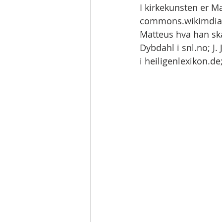
I kirkekunsten er M
commons.wikimdia.or
Matteus hva han ska
Dybdahl i snl.no; J.
i heiligenlexikon.de