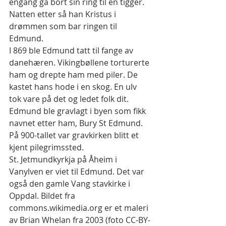
engang ga bort sin ring til en tigger. 
Natten etter så han Kristus i 
drømmen som bar ringen til 
Edmund.
I 869 ble Edmund tatt til fange av 
danehæren. Vikingbøllene torturerte 
ham og drepte ham med piler. De 
kastet hans hode i en skog. En ulv 
tok vare på det og ledet folk dit. 
Edmund ble gravlagt i byen som fikk 
navnet etter ham, Bury St Edmund. 
På 900-tallet var gravkirken blitt et 
kjent pilegrimssted.
St. Jetmundkyrkja på Åheim i 
Vanylven er viet til Edmund. Det var 
også den gamle Vang stavkirke i 
Oppdal. Bildet fra 
commons.wikimedia.org er et maleri 
av Brian Whelan fra 2003 (foto CC-BY-