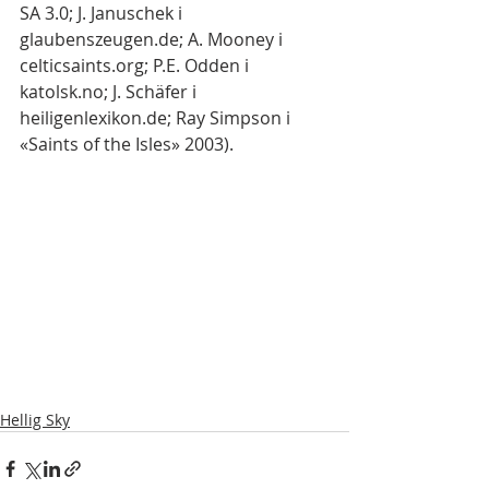
SA 3.0; J. Januschek i 
glaubenszeugen.de; A. Mooney i 
celticsaints.org; P.E. Odden i 
katolsk.no; J. Schäfer i 
heiligenlexikon.de; Ray Simpson i 
«Saints of the Isles» 2003).
Hellig Sky