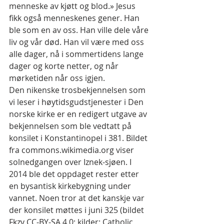
menneske av kjøtt og blod.» Jesus 
fikk også menneskenes gener. Han 
ble som en av oss. Han ville dele våre 
liv og vår død. Han vil være med oss 
alle dager, nå i sommertidens lange 
dager og korte netter, og når 
mørketiden når oss igjen.
Den nikenske trosbekjennelsen som 
vi leser i høytidsgudstjenester i Den 
norske kirke er en redigert utgave av 
bekjennelsen som ble vedtatt på 
konsilet i Konstantinopel i 381. Bildet 
fra commons.wikimedia.org viser 
solnedgangen over Iznek-sjøen. I 
2014 ble det oppdaget rester etter 
en bysantisk kirkebygning under 
vannet. Noen tror at det kanskje var 
der konsilet møttes i juni 325 (bildet 
Fkzv CC-BY-SA 4.0; kilder: Catholic 