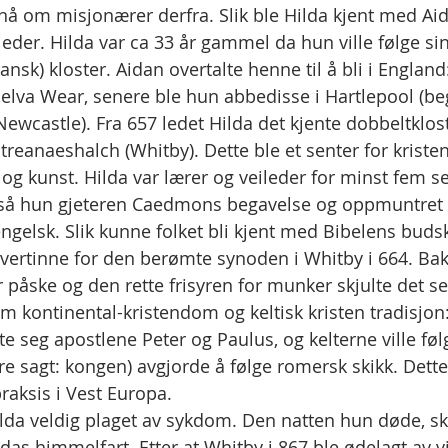
 nå om misjonærer derfra. Slik ble Hilda kjent med Ai
der. Hilda var ca 33 år gammel da hun ville følge sin 
ransk) kloster. Aidan overtalte henne til å bli i England:
d elva Wear, senere ble hun abbedisse i Hartlepool (be
wcastle). Fra 657 ledet Hilda det kjente dobbeltklost
reanaeshalch (Whitby). Dette ble et senter for kristen
 og kunst. Hilda var lærer og veileder for minst fem s
 så hun gjeteren Caedmons begavelse og oppmuntret h
elsk. Slik kunne folket bli kjent med Bibelens budsk
vertinne for den berømte synoden i Whitby i 664. Ba
 påske og den rette frisyren for munker skjulte det se
 kontinental-kristendom og keltisk kristen tradisjo
e seg apostlene Peter og Paulus, og kelterne ville føl
re sagt: kongen) avgjorde å følge romersk skikk. Dette 
raksis i Vest Europa.
 Hilda veldig plaget av sykdom. Den natten hun døde, s
ldas himmelfart. Etter at Whitby i 867 ble ødelagt av vi