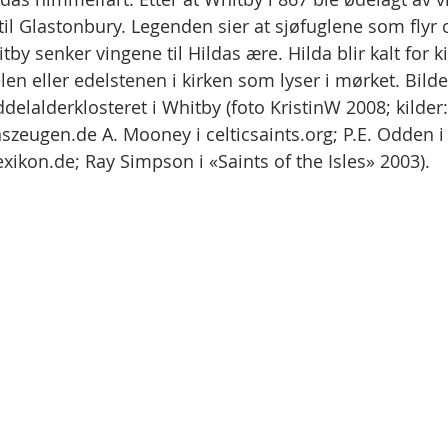
til Glastonbury. Legenden sier at sjøfuglene som flyr 
tby senker vingene til Hildas ære. Hilda blir kalt for k
len eller edelstenen i kirken som lyser i mørket. Bilde
delalderklosteret i Whitby (foto KristinW 2008; kilder: 
szeugen.de A. Mooney i celticsaints.org; P.E. Odden i 
lexikon.de; Ray Simpson i «Saints of the Isles» 2003).