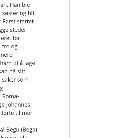
dan. Han ble 
søster og bli 
 Først startet 
gge steder 
eret for 
 tro og 
enere 
am til å lage 
ap på sitt 
k saker som 
g 
n: Roma-
ge Johannes. 
førte til mer 
kal Begu (Bega) 
kinger, ble 