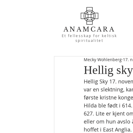
ANAMCARA
Et fellesskap for keltisk
spiritualitet
Mecky Wohlenberg
17. n
Hellig sk
Hellig Sky 17. novem
var en slektning, ka
første kristne kong
Hilda ble født i 61
627. Lite er kjent o
eller om hun avslo å
hoffet i East Anglia