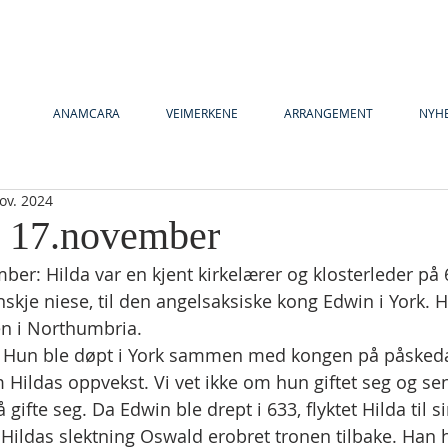
ANAMCARA
VEIMERKENE
ARRANGEMENT
NYH
ov. 2024
y 17.november
ber: Hilda var en kjent kirkelærer og klosterleder på 
nskje niese, til den angelsaksiske kong Edwin i York. 
en i Northumbria.
4. Hun ble døpt i York sammen med kongen på påskedag
m Hildas oppvekst. Vi vet ikke om hun giftet seg og se
 gifte seg. Da Edwin ble drept i 633, flyktet Hilda til s
. Hildas slektning Oswald erobret tronen tilbake. Han 