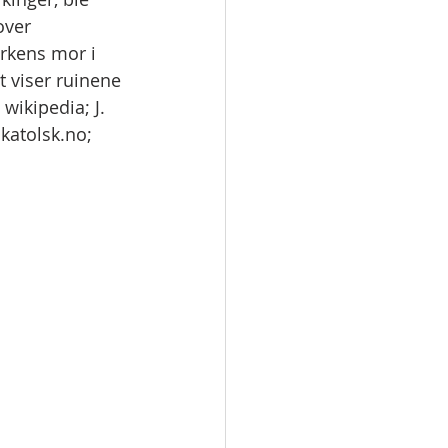
over 
irkens mor i 
t viser ruinene 
wikipedia; J. 
katolsk.no; 