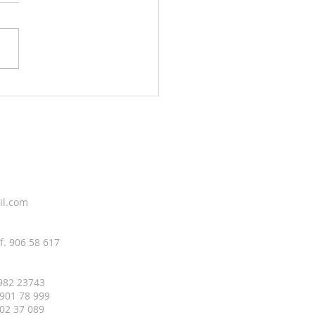
g sky 6. august
il.com
f. 906 58 617
 982 23743
 901 78 999
 402 37 089