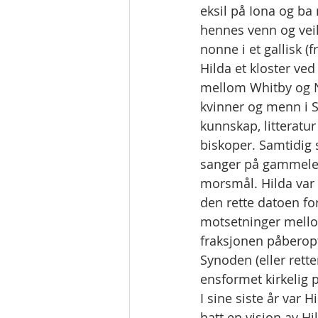
eksil på Iona og ba
hennes venn og veile
nonne i et gallisk (f
Hilda et kloster ve
mellom Whitby og Ne
kvinner og menn i St
kunnskap, litteratur
biskoper. Samtidig
sanger på gammeleng
morsmål. Hilda var 
den rette datoen for
motsetninger mellom
fraksjonen påberopt
Synoden (eller rette
ensformet kirkelig p
I sine siste år var
hatt en visjon av Hi