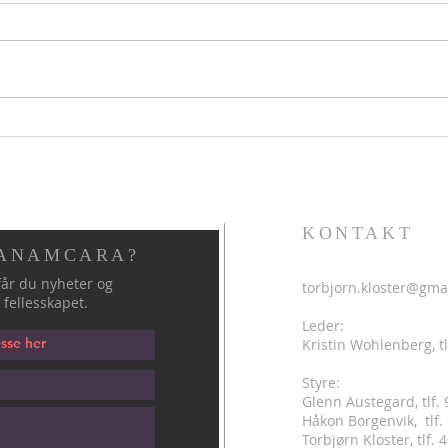
Hellig sky 7.august
Helli
KONTAKT
 ANAMCARA?
år du nyheter og
torbjorn.kloster@gma
 fellesskapet.
Leder:
Kristin Wohlenberg, tl
Styre:
Glenn Austegard, tlf.
Håkon Borgenvik, tlf
.
Torbjørn Kloster, tlf.