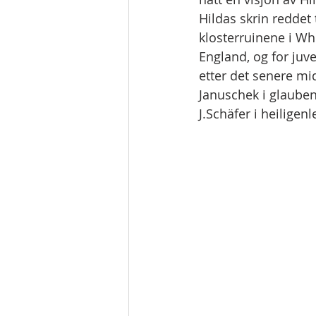
Hildas skrin reddet 
klosterruinene i Whi
England, og for juve
etter det senere mid
Januschek i glauben
J.Schäfer i heiligen