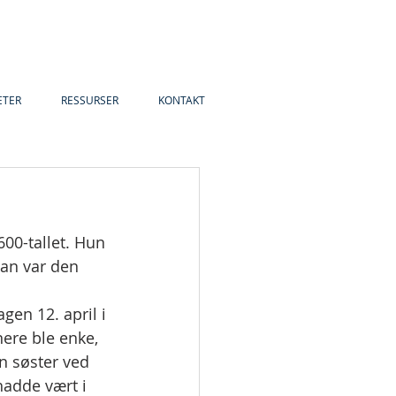
ETER
RESSURSER
KONTAKT
600-tallet. Hun 
Han var den 
en 12. april i 
nere ble enke, 
in søster ved 
hadde vært i 