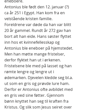
eneboere.
Antonius ble født den 12. januar (?) 
ca år 251 i Egypt. Han kom fra en 
velstående kristen familie. 
Foreldrene var døde da han var blitt 
20 år gammel. Rundt år 272 gav han 
bort alt han eide. Hans søster flyttet 
inn hos et kvinnefellesskap og 
Antonius ble eneboer på hjemstedet. 
Men han møtte mange fristelser, 
derfor flyktet han ut i ørkenen. 
Fristelsene ble med på lasset og han 
rømte lengre og lengre ut i 
ødemarken. Djevelen kledde seg bl.a. 
ut som en gris og prøvde lure ham. 
Derfor er Antonius ofte avbildet med 
en gris ved sine føtter. Gjennom 
bønn knyttet han seg til kraften fra 
Kristus. Og slik som Jesus seiret over 