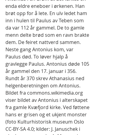
enda eldre eneboer i ørkenen. Han 
brøt opp for å lete. En ulv ledet ham 
inn i hulen til Paulus av Teben som 
da var 112 år gammel. De to gamle 
menn delte brød som en ravn brakte 
dem. De feiret nattverd sammen. 
Neste gang Antonius kom, var 
Paulus død. To løver hjalp å 
gravlegge Paulus. Antonius døde 105 
år gammel den 17. januar i 356. 
Rundt år 370 skrev Athanasius ned 
helgenberetningen om Antonius.
Bildet fra commons.wikimedia.org 
viser bildet av Antonius i alterskapet 
fra gamle Kvæfjord kirke. Ved føttene 
hans er grisen og et ukjent monster 
(foto Kulturhistorisk museum Oslo 
CC-BY-SA 4.0; kilder: J. Januschek i 