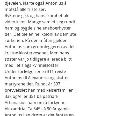
djevelen, klarte også Antonius å 
motstå alle fristelser.
Ryktene gikk og hans fromhet ble 
viden kjent. Mange samlet seg rundt 
ham og bygde sine eneboerhytter 
der. Det ble en hel koloni av dem ute 
i ørkenen. På den måten gjelder 
Antonius som grunnleggeren av det 
kristne klostervesenet. Men hans 
søster var jo tidligere allerede blitt 
med i et slags kvinnekloster.
Under forfølgelsene i 311 reiste 
Antonius til Alexandria og støttet 
martyrene der. Rundt år 337 
brevvekslet han med keiserfamilien. I 
338 og/eller 351 ba patriark 
Athanasius ham om å forkynne i 
Alexandria. Ca 345 så 90 år gamle 
Antonius i en drøm at det fantes en 