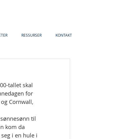
ETER
RESSURSER
KONTAKT
0-tallet skal 
innedagen for 
og Cornwall, 
 sønnesønn til 
en kom da 
seg i en hule i 