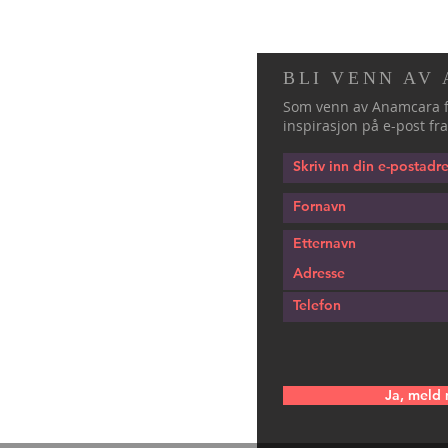
BLI VENN AV
Som venn av Anamcara f
inspirasjon på e-post fra
Ja, meld 