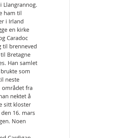
 i Llangrannog. 
e ham til 
r i Irland 
gge en kirke 
 og Caradoc 
og til brenneved 
til Bretagne 
es. Han samlet 
n brukte som 
il neste 
i området fra 
an nektet å 
sitt kloster 
 den 16. mars 
agen. Noen 
ved Cardigan-