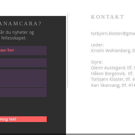
KONTAKT
 ANAMCARA?
år du nyheter og
torbjorn.kloster@gma
 fellesskapet.
Leder:
Kristin Wohlenberg, tl
Styre:
Glenn Austegard, tlf.
Håkon Borgenvik, tlf
.
Torbjørn Kloster, tlf.
Kari Skarvang, tlf. 4
meg inn!