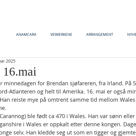
ANAMCARA
VEIMERKENE
ARRANGEMENT
NYH
mai 2025
y 16.mai
er minnedagen for Brendan sjøfareren, fra Irland. På 50
ord-Atlanteren og helt til Amerika. 16. mai er også m
 Han reiste mye på omtrent samme tid mellom Wales 
ne.
 Carannog) ble født ca 470 i Wales. Han var sønn eller
iganshire i Wales er oppkalt etter denne kongen. Dag
konge selv. Han kledde seg ut som en tigger og gjemte 