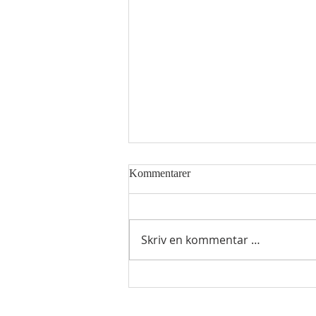
Kommentarer
Skriv en kommentar …
Hellig sky 7.august