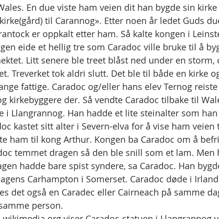
 Wales. En due viste ham veien dit han bygde sin kirke
kirke(gård) til Carannog». Etter noen år ledet Guds du
rantock er oppkalt etter ham. Så kalte kongen i Leinste
gen eide et hellig tre som Caradoc ville bruke til å by
tet. Litt senere ble treet blåst ned under en storm,
det. Treverket tok aldri slutt. Det ble til både en kirke 
nge fattige. Caradoc og/eller hans elev Ternog reiste 
g kirkebyggere der. Så vendte Caradoc tilbake til Wal
le i Llangrannog. Han hadde et lite steinalter som ha
oc kastet sitt alter i Severn-elva for å vise ham veien t
rte ham til kong Arthur. Kongen ba Caradoc om å befr
doc temmet dragen så den ble snill som et lam. Men h
agen hadde bare spist syndere, sa Caradoc. Han bygde 
dagens Carhampton i Somerset. Caradoc døde i Irland
nes det også en Caradec eller Cairneach på samme d
r samme person.
.wikimedia.org viser Caradoc-statuen i Llangrannog 