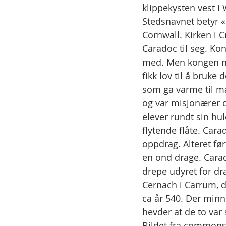
klippekysten vest i
Stedsnavnet betyr «
Cornwall. Kirken i C
Caradoc til seg. Kon
med. Men kongen nek
fikk lov til å bruke 
som ga varme til ma
og var misjonærer o
elever rundt sin hu
flytende flåte. Carad
oppdrag. Alteret fø
en ond drage. Cara
drepe udyret for dr
Cernach i Carrum, 
ca år 540. Der min
hevder at de to va
Bildet fra commons