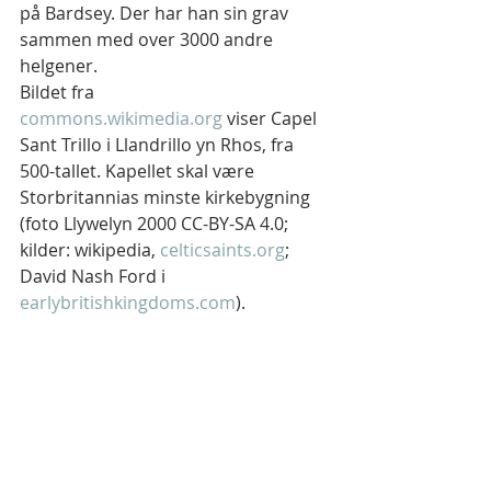
på Bardsey. Der har han sin grav 
sammen med over 3000 andre 
helgener.
Bildet fra 
commons.wikimedia.org
 viser Capel 
Sant Trillo i Llandrillo yn Rhos, fra 
500-tallet. Kapellet skal være 
Storbritannias minste kirkebygning 
(foto Llywelyn 2000 CC-BY-SA 4.0; 
kilder: wikipedia, 
celticsaints.org
; 
David Nash Ford i 
earlybritishkingdoms.com
).