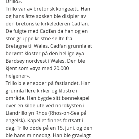
Drillo».
Trillo var av bretonsk kongeætt. Han 
og hans åtte søsken ble disipler av 
den bretonske kirkelederen Cadfan. 
De fulgte med Cadfan da han og en 
stor gruppe kristne seilte fra 
Bretagne til Wales. Cadfan grunnla et 
berømt kloster på den hellige øya 
Bardsey nordvest i Wales. Den ble 
kjent som «øya med 20.000 
helgener».
Trillo ble eneboer på fastlandet. Han 
grunnla flere kirker og klostre i 
område. Han bygde sitt bønnekapell 
over en kilde ute ved nordkysten i 
Llandrillo yn Rhos (Rhos-on-Sea på 
engelsk). Kapellet finnes fortsatt i 
dag. Trillo døde på en 15. juni, og den 
ble hans minnedag. Han ble gravlagt 