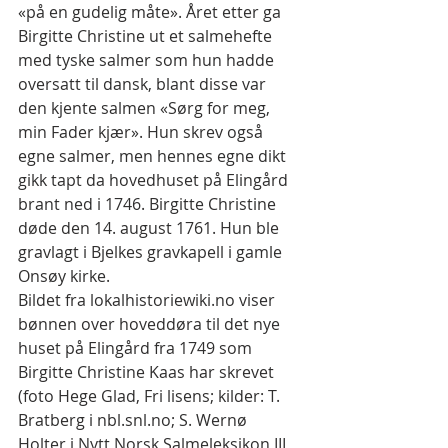
«på en gudelig måte». Året etter ga 
Birgitte Christine ut et salmehefte 
med tyske salmer som hun hadde 
oversatt til dansk, blant disse var 
den kjente salmen «Sørg for meg, 
min Fader kjær». Hun skrev også 
egne salmer, men hennes egne dikt 
gikk tapt da hovedhuset på Elingård 
brant ned i 1746. Birgitte Christine 
døde den 14. august 1761. Hun ble 
gravlagt i Bjelkes gravkapell i gamle 
Onsøy kirke.
Bildet fra lokalhistoriewiki.no viser 
bønnen over hoveddøra til det nye 
huset på Elingård fra 1749 som 
Birgitte Christine Kaas har skrevet 
(foto Hege Glad, Fri lisens; kilder: T. 
Bratberg i nbl.snl.no; S. Wernø 
Holter i Nytt Norsk Salmeleksikon III 