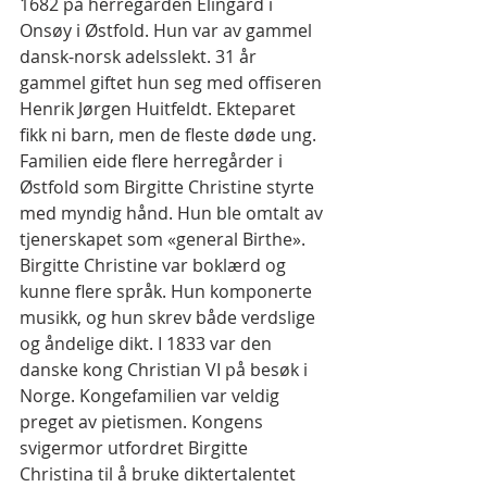
1682 på herregården Elingård i 
Onsøy i Østfold. Hun var av gammel 
dansk-norsk adelsslekt. 31 år 
gammel giftet hun seg med offiseren 
Henrik Jørgen Huitfeldt. Ekteparet 
fikk ni barn, men de fleste døde ung. 
Familien eide flere herregårder i 
Østfold som Birgitte Christine styrte 
med myndig hånd. Hun ble omtalt av 
tjenerskapet som «general Birthe». 
Birgitte Christine var boklærd og 
kunne flere språk. Hun komponerte 
musikk, og hun skrev både verdslige 
og åndelige dikt. I 1833 var den 
danske kong Christian VI på besøk i 
Norge. Kongefamilien var veldig 
preget av pietismen. Kongens 
svigermor utfordret Birgitte 
Christina til å bruke diktertalentet 