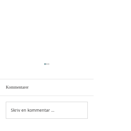
Kommentarer
Hellig sky 7.august
Hellig sky 6. augu
Skriv en kommentar …