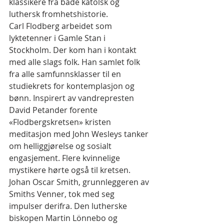
klassikere fra både katolsk og 
luthersk fromhetshistorie.
Carl Flodberg arbeidet som 
lyktetenner i Gamle Stan i 
Stockholm. Der kom han i kontakt 
med alle slags folk. Han samlet folk 
fra alle samfunnsklasser til en 
studiekrets for kontemplasjon og 
bønn. Inspirert av vandrepresten 
David Petander forente 
«Flodbergskretsen» kristen 
meditasjon med John Wesleys tanker 
om helliggjørelse og sosialt 
engasjement. Flere kvinnelige 
mystikere hørte også til kretsen. 
Johan Oscar Smith, grunnleggeren av 
Smiths Venner, tok med seg 
impulser derifra. Den lutherske 
biskopen Martin Lönnebo og 