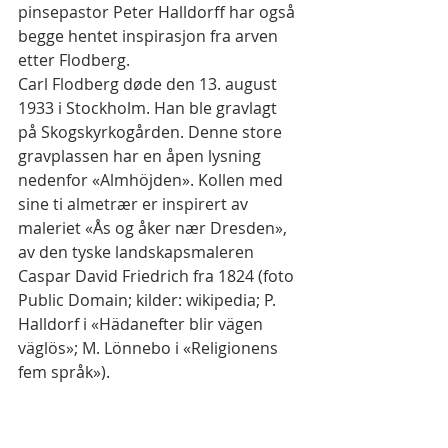
pinsepastor Peter Halldorff har også 
begge hentet inspirasjon fra arven 
etter Flodberg. 
Carl Flodberg døde den 13. august 
1933 i Stockholm. Han ble gravlagt 
på Skogskyrkogården. Denne store 
gravplassen har en åpen lysning 
nedenfor «Almhöjden». Kollen med 
sine ti almetrær er inspirert av 
maleriet «Ås og åker nær Dresden», 
av den tyske landskapsmaleren 
Caspar David Friedrich fra 1824 (foto 
Public Domain; kilder: wikipedia; P. 
Halldorf i «Hädanefter blir vägen 
väglös»; M. Lönnebo i «Religionens 
fem språk»).