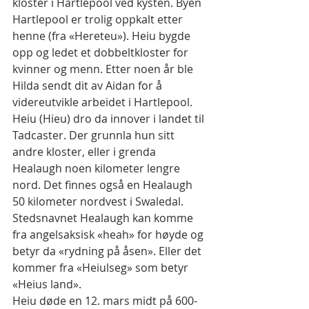
kloster i Hartlepool ved kysten. Byen 
Hartlepool er trolig oppkalt etter 
henne (fra «Hereteu»). Heiu bygde 
opp og ledet et dobbeltkloster for 
kvinner og menn. Etter noen år ble 
Hilda sendt dit av Aidan for å 
videreutvikle arbeidet i Hartlepool. 
Heiu (Hieu) dro da innover i landet til 
Tadcaster. Der grunnla hun sitt 
andre kloster, eller i grenda 
Healaugh noen kilometer lengre 
nord. Det finnes også en Healaugh 
50 kilometer nordvest i Swaledal. 
Stedsnavnet Healaugh kan komme 
fra angelsaksisk «heah» for høyde og 
betyr da «rydning på åsen». Eller det 
kommer fra «Heiulseg» som betyr 
«Heius land».
Heiu døde en 12. mars midt på 600-