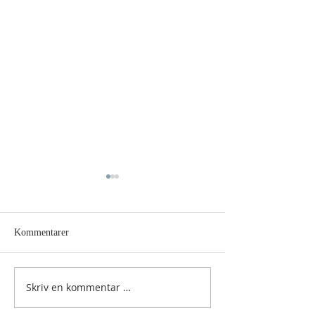
Kommentarer
Hellig sky 5. august
Hellig sky 4. augu
Skriv en kommentar …