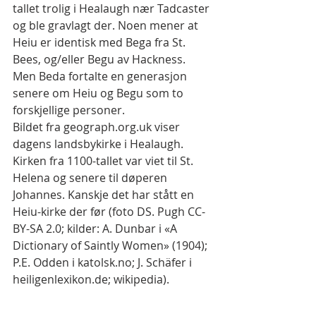
tallet trolig i Healaugh nær Tadcaster 
og ble gravlagt der. Noen mener at 
Heiu er identisk med Bega fra St. 
Bees, og/eller Begu av Hackness. 
Men Beda fortalte en generasjon 
senere om Heiu og Begu som to 
forskjellige personer.
Bildet fra geograph.org.uk viser 
dagens landsbykirke i Healaugh. 
Kirken fra 1100-tallet var viet til St. 
Helena og senere til døperen 
Johannes. Kanskje det har stått en 
Heiu-kirke der før (foto DS. Pugh CC-
BY-SA 2.0; kilder: A. Dunbar i «A 
Dictionary of Saintly Women» (1904); 
P.E. Odden i katolsk.no; J. Schäfer i 
heiligenlexikon.de; wikipedia).