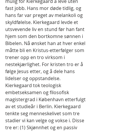
mulig for Kierkegaard å leve uten 
fast jobb. Hans mor døde tidlig, og 
hans far var preget av melankoli og 
skyldfølelse. Kierkegaard levde et 
utsvevende liv en stund før han fant 
hjem som den bortkomne sønnen i 
Bibelen. Nå ønsket han at hver enkel 
måtte bli en Kristus-etterfølger som 
trener opp en tro virksom i 
nestekjærlighet. For kristen tro er å 
følge Jesus etter, og å dele hans 
lidelser og oppstandelse. 
Kierkegaard tok teologisk 
embetseksamen og filosofisk 
magistergrad i København etterfulgt 
av et studieår i Berlin. Kierkegaard 
tenkte seg menneskelivet som tre 
stadier vi kan velge og vokse i. Disse 
tre er: (1) Skjønnhet og en passiv 