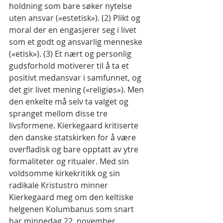
holdning som bare søker nytelse 
uten ansvar («estetisk»). (2) Plikt og 
moral der en engasjerer seg i livet 
som et godt og ansvarlig menneske 
(«etisk»). (3) Et nært og personlig 
gudsforhold motiverer til å ta et 
positivt medansvar i samfunnet, og 
det gir livet mening («religiøs»). Men 
den enkelte må selv ta valget og 
spranget mellom disse tre 
livsformene. Kierkegaard kritiserte 
den danske statskirken for å være 
overfladisk og bare opptatt av ytre 
formaliteter og ritualer. Med sin 
voldsomme kirkekritikk og sin 
radikale Kristustro minner 
Kierkegaard meg om den keltiske 
helgenen Kolumbanus som snart 
har minnedag 22. november. 