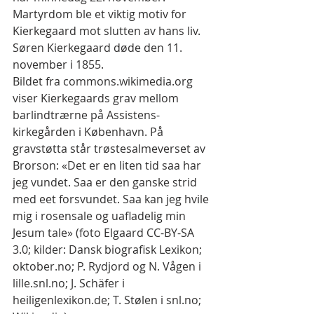
Martyrdom ble et viktig motiv for 
Kierkegaard mot slutten av hans liv. 
Søren Kierkegaard døde den 11. 
november i 1855.
Bildet fra commons.wikimedia.org 
viser Kierkegaards grav mellom 
barlindtrærne på Assistens-
kirkegården i København. På 
gravstøtta står trøstesalmeverset av 
Brorson: «Det er en liten tid saa har 
jeg vundet. Saa er den ganske strid 
med eet forsvundet. Saa kan jeg hvile 
mig i rosensale og uafladelig min 
Jesum tale» (foto Elgaard CC-BY-SA 
3.0; kilder: Dansk biografisk Lexikon; 
oktober.no; P. Rydjord og N. Vågen i 
lille.snl.no; J. Schäfer i 
heiligenlexikon.de; T. Stølen i snl.no; 