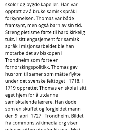
skoler og bygde kapeller. Han var 
opptatt av å bruke samisk språk i 
forkynnelsen. Thomas var både 
framsynt, men også barn av sin tid. 
Streng pietisme førte til hard kirkelig 
tukt. I sitt engasjement for samisk 
språk i misjonsarbeidet ble han 
motarbeidet av biskopen i 
Trondheim som førte en 
fornorskingspolitikk. Thomas gav 
husrom til samer som måtte flykte 
under det svenske felttoget i 1718. I 
1719 opprettet Thomas en skole i sitt 
eget hjem for å utdanne 
samisktalende lærere. Han døde 
som en skuffet og forgjeldet mann 
den 9. april 1727 i Trondheim. Bildet 
fra 
commons.wikimedia.org
 viser 
minnestøtten utenfor kirken i Mo i 