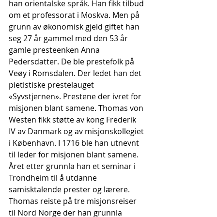
han orientalske språk. Han fikk tilbud 
om et professorat i Moskva. Men på 
grunn av økonomisk gjeld giftet han 
seg 27 år gammel med den 53 år 
gamle presteenken Anna 
Pedersdatter. De ble prestefolk på 
Veøy i Romsdalen. Der ledet han det 
pietistiske prestelauget 
«Syvstjernen». Prestene der ivret for 
misjonen blant samene. Thomas von 
Westen fikk støtte av kong Frederik 
IV av Danmark og av misjonskollegiet 
i København. I 1716 ble han utnevnt 
til leder for misjonen blant samene. 
Året etter grunnla han et seminar i 
Trondheim til å utdanne 
samisktalende prester og lærere. 
Thomas reiste på tre misjonsreiser 
til Nord Norge der han grunnla 