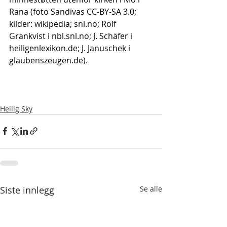
Rana (foto Sandivas CC-BY-SA 3.0; 
kilder: wikipedia; 
snl.no
; Rolf 
Grankvist i 
nbl.snl.no
; J. Schäfer i 
heiligenlexikon.de
; J. Januschek i 
glaubenszeugen.de
).
Hellig Sky
Siste innlegg
Se alle