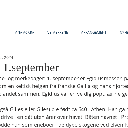
ANAMCARA
VEIMERKENE
ARRANGEMENT
NYH
p. 2024
y 1.september
ne- og merkedager: 1. september er Egidiusmessen p
m en keltisk helgen fra franske Gallia og hans hjorted
t blandet sammen. Egidius var en veldig populær helgen
gså Gilles eller Giles) ble født ca 640 i Athen. Han ga 
 drive i en båt uten årer over havet. Båten havnet i Pr
bodde han som eneboer i de dype skogene ved elven R