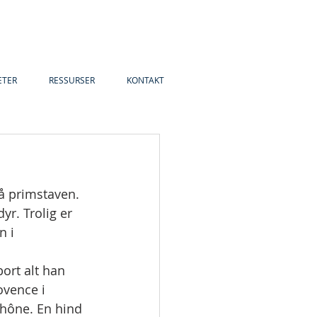
ETER
RESSURSER
KONTAKT
å primstaven. 
yr. Trolig er 
 i 
bort alt han 
ovence i 
hône. En hind 