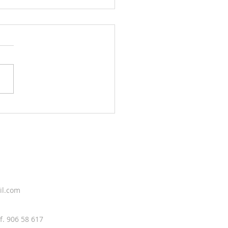
g sky 4. august
il.com
f. 906 58 617