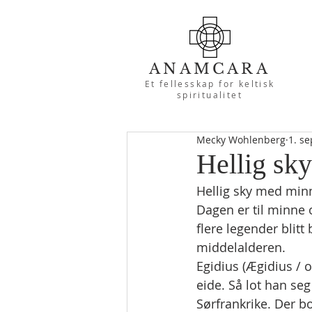
ANAMCARA
Et fellesskap for keltisk
spiritualitet
Mecky Wohlenberg
1. se
Hellig sk
Hellig sky med min
Dagen er til minne o
flere legender blit
middelalderen.
Egidius (Ægidius / o
eide. Så lot han seg
Sørfrankrike. Der 