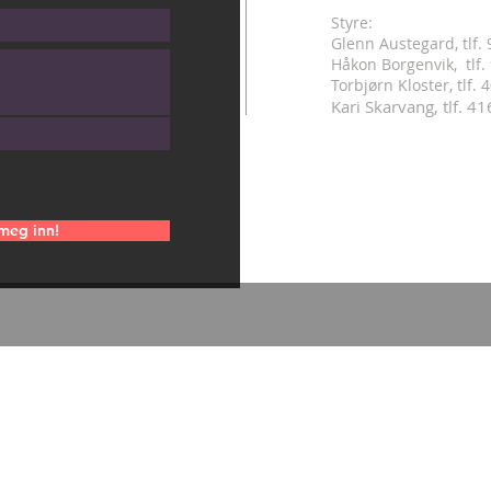
Styre:
Glenn Austegard, tlf.
Håkon Borgenvik, tlf
.
Torbjørn Kloster, tlf.
Kari Skarvang, tlf. 4
meg inn!