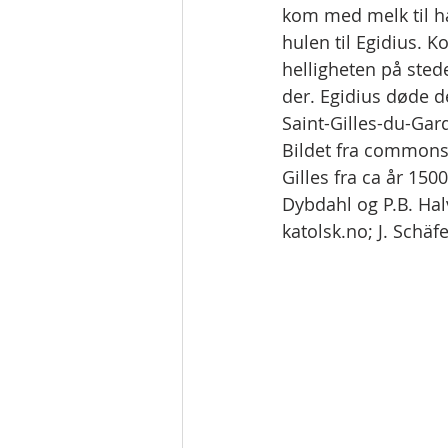
kom med melk til h
hulen til Egidius. K
helligheten på stede
der. Egidius døde d
Saint-Gilles-du-Gar
Bildet fra commons.
Gilles fra ca år 150
Dybdahl og P.B. Hal
katolsk.no; J. Schäfe