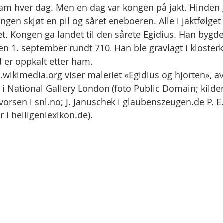
am hver dag. Men en dag var kongen på jakt. Hinden g
ongen skjøt en pil og såret eneboeren. Alle i jaktfølget
t. Kongen ga landet til den sårete Egidius. Han bygde 
en 1. september rundt 710. Han ble gravlagt i klosterk
d er oppkalt etter ham.
wikimedia.org viser maleriet «Egidius og hjorten», av
0 i National Gallery London (foto Public Domain; kilder
vorsen i snl.no; J. Januschek i glaubenszeugen.de P. 
r i heiligenlexikon.de).