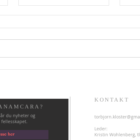
Hellig sky 5. august
Helli
KONTAKT
 ANAMCARA?
år du nyheter og
torbjorn.kloster@gma
 fellesskapet.
Leder:
Kristin Wohlenberg, tl