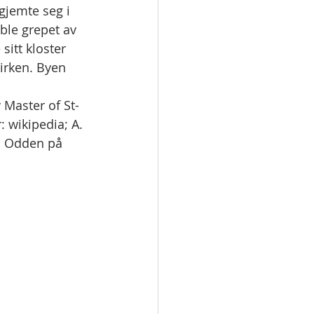
jemte seg i 
 ble grepet av 
sitt kloster 
irken. Byen 
 Master of St-
: wikipedia; A. 
E. Odden på 