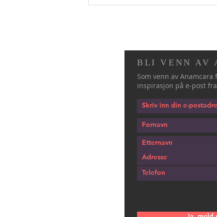
BLI VENN AV
Som venn av Anamcara f
inspirasjon på e-post fra
Ja, meld 