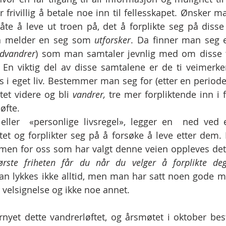
r frivillig å betale noe inn til fellesskapet. Ønsker 
e å leve ut troen på, det å forplikte seg på disse 
så melder en seg som 
utforsker
. Da finner man seg 
dvandrer
) som man samtaler jevnlig med om disse t
. En viktig del av disse samtalene er de ti veimerk
s i eget liv. Bestemmer man seg for (etter en periode
ttet videre og bli 
vandrer, 
tre mer forpliktende inn i f
øfte.
eller  «personlige livsregel», legger en  ned ved 
tet og forplikter seg på å forsøke å leve etter dem. D
t, men for oss som har valgt denne veien oppleves det 
ørste friheten får du når du velger å forplikte de
an lykkes ikke alltid, men man har satt noen gode mål 
velsignelse og ikke noe annet. 
rnyet dette vandrerløftet, og årsmøtet i oktober best