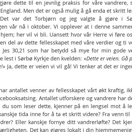
jøre dette til en jevnlig praksis for våre vandrere, s
i England. Men det er også mulig å gå enda et skritt le
. Det var det Torbjørn og jeg valgte å gjøre i Sø
gen vår nå i oktober. Vi opplever at i denne samme
hjem; her vil vi bli. Uansett hvor vår Herre vi føre oss 
e en del av dette fellesskapet med våre verdier og ti v
ra Jes 30,21 som har betydd så mye for min gode ve
e lest i Sørbø Kyrkje den kvelden: «
Dette er veien. Gå p
e!
» Ja, dette er veien vi vil gå! Vi tenker at det er inge
ar antallet venner av fellesskapet vårt økt kraftig, ik
acebooksatsing. Antallet utforskere og vandrere har d
is du som leser dette, kjenner på en lengsel mot å le
nskje tida inne for å ta et skritt videre? Fra venn til 
ndrer? Eller kanskje fornye ditt vandrerløfte? Det kje
jærligheten. Det kan gjøres lokalt i din hjemmemenighe