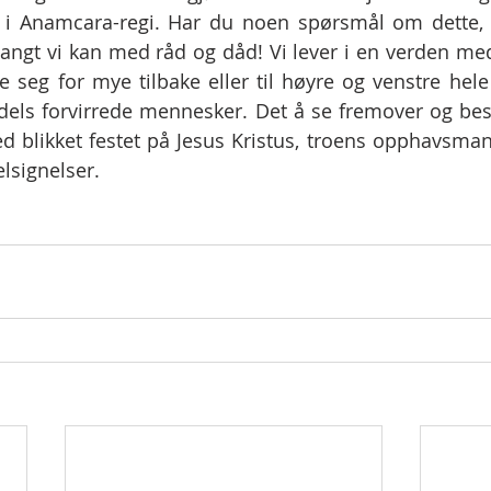
 i Anamcara-regi. Har du noen spørsmål om dette, s
å langt vi kan med råd og dåd! Vi lever i en verden me
e seg for mye tilbake eller til høyre og venstre hele 
il dels forvirrede mennesker. Det å se fremover og be
d blikket festet på Jesus Kristus, troens opphavsmann
elsignelser. 