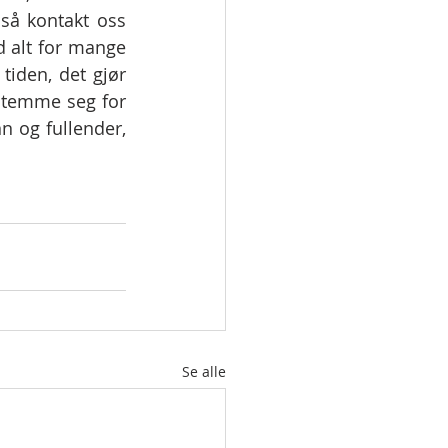
å kontakt oss 
d alt for mange 
tiden, det gjør 
stemme seg for 
 og fullender, 
Se alle