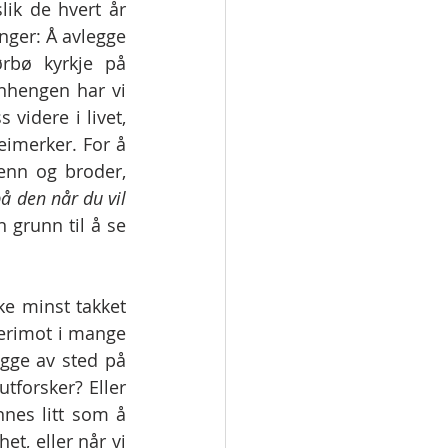
lik de hvert år 
nger: Å avlegge 
rbø kyrkje på 
nhengen har vi 
videre i livet, 
eimerker. For å 
nn og broder, 
å den når du vil 
n grunn til å se 
ke minst takket 
erimot i mange 
gge av sted på 
utforsker? Eller 
nnes litt som å 
t, eller når vi 