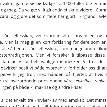
i vakre, gamle Sørbø kyrkje fra 1100-tallet ble en min
 og meg. Da valgte vi å gå enda et skritt videre i Com
ra, og gjøre det som flere har gjort i England: avlegg
vårt fellesskap, vet hvordan vi er organisert og hv
e. Men la meg gi en kort forklaring for dere som er l
rtalt så henter vårt fellesskap, som mange andre likne
ostertradisjonen. Men vi forsøker å tilpasse disse i
familieliv for helt vanlige mennesker. Vi tror det l
m påvirker positivt både hvordan vi forholder oss til 
aperverk. Jeg tror, med hånden på hjertet, at hvis 
e tre overordnede prinsippene våre: 
enkelhet, renhet
ingen på både klimakrise og andre kriser.
å si det enkelt, tre «nivåer» av medlemskap. Det minst 
hvor en får tilgang til all informasjon og mulighet til 