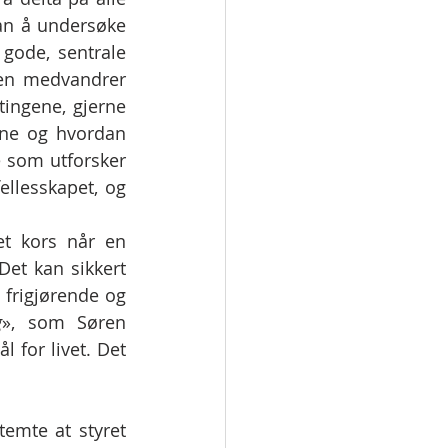
man å undersøke 
gode, sentrale 
en medvandrer 
ingene, gjerne 
ene og hvordan 
 som utforsker 
ellesskapet, og 
et kors når en 
et kan sikkert 
frigjørende og 
g
», som Søren 
for livet. Det 
emte at styret 