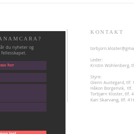
KONTAKT
 ANAMCARA?
år du nyheter og
torbjorn.kloster@gma
 fellesskapet.
Leder:
Kristin Wohlenberg, tl
Styre:
Glenn Austegard, tlf.
Håkon Borgenvik, tlf
.
Torbjørn Kloster, tlf.
Kari Skarvang, tlf. 4
meg inn!