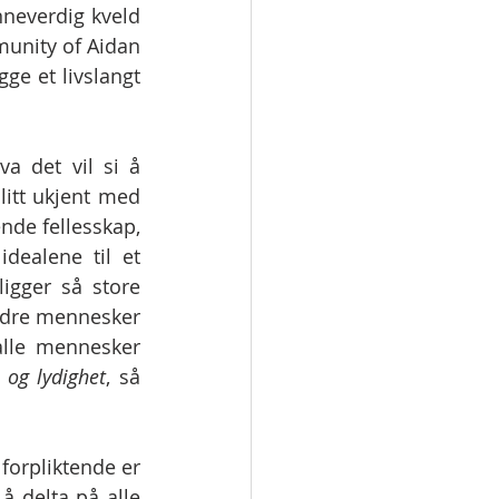
neverdig kveld 
munity of Aidan 
e et livslangt 
a det vil si å 
itt ukjent med 
nde fellesskap, 
dealene til et 
igger så store 
andre mennesker 
alle mennesker 
 og lydighet
, så 
forpliktende er 
å delta på alle 