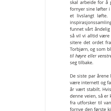
skal arbeide for å g
fornyer sine løfter 
et livslangt løfte
inspirasjonssamlin
funnet vårt åndelig 
så vil vi alltid vær
sitere det ordet f
Torbjørn, og som bl
til høyre eller venstr
seg tilbake. 
De siste par årene h
være internett og f
år vært stabilt. Hv
denne veien, så er ka
fra utforsker til va
fornye den første k