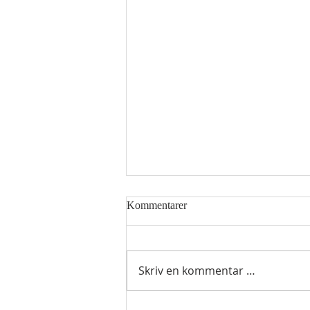
Kommentarer
Skriv en kommentar …
Hellig sky 8.august