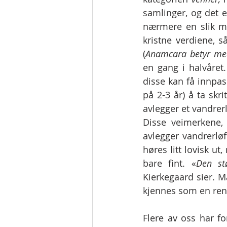
samlinger, og det e
nærmere en slik måt
kristne verdiene, 
(
Anamcara betyr me
en gang i halvåret
disse kan få innpas
på 2-3 år) å ta skri
avlegger et vandrerl
Disse veimerkene, 
avlegger vandrerløf
høres litt lovisk u
bare fint. «
Den st
Kierkegaard sier. M
kjennes som en ren 
Flere av oss har fo