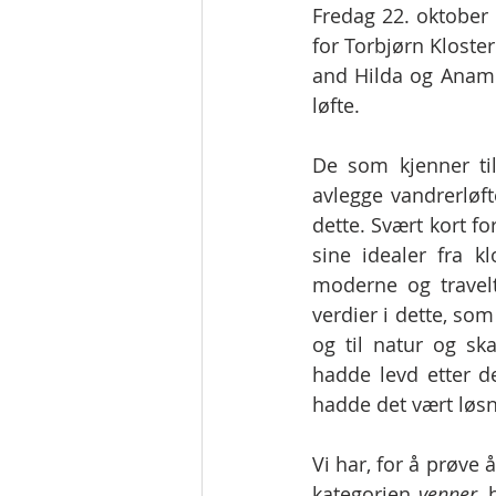
Fredag 22. oktober 
for Torbjørn Kloster
and Hilda og Anamca
løfte. 
De som kjenner til 
avlegge vandrerløft
dette. Svært kort fo
sine idealer fra kl
moderne og travelt 
verdier i dette, so
og til natur og sk
hadde levd etter d
hadde det vært løsn
Vi har, for å prøve 
kategorien 
venner,
 