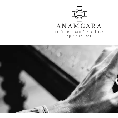
ANAMCARA
Et fellesskap for keltisk
spiritualitet