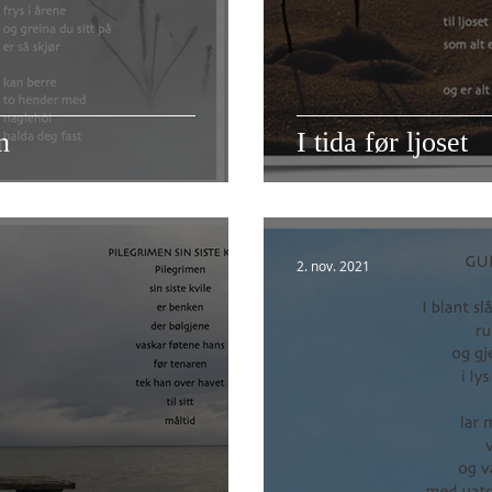
n
I tida før ljoset
2. nov. 2021