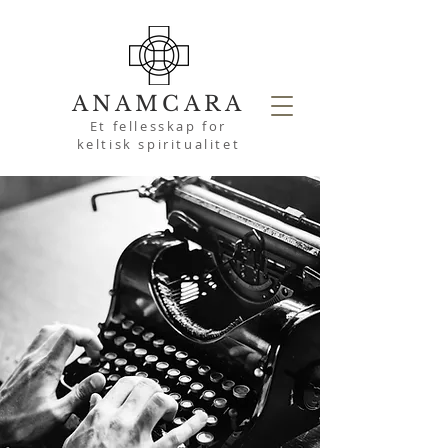
ANAMCARA
Et fellesskap for
keltisk spiritualitet