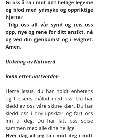
Gi oss å ta i mot ditt hellige legeme 
og blod med ydmyke og oppriktige 
hjerter
 Tilgi oss all vår synd og reis oss 
opp, nye og rene for ditt ansikt, nå 
og ved din gjenkomst og i evighet.  
Amen.
Utdeling av Nattverd
Bønn etter nattverden 
Herre Jesus, du har holdt enhetens 
og frelsens måltid med oss. Du har 
kledd av oss våre skitne klær. Du har 
kledd oss i bryllupsklær og ført oss 
inn til deg. Du har latt oss spise 
sammen med alle dine hellige 
Hver dag vil jeg ta i mot deg i mitt 