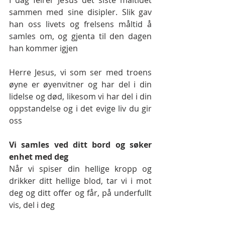
I dag feirer Jesus det siste måltidet 
sammen med sine disipler. Slik gav 
han oss livets og frelsens måltid å 
samles om, og gjenta til den dagen 
han kommer igjen
Herre Jesus, vi som ser med troens 
øyne er øyenvitner og har del i din 
lidelse og død, likesom vi har del i din 
oppstandelse og i det evige liv du gir 
oss
Vi samles ved ditt bord og søker 
enhet med deg 
Når vi spiser din hellige kropp og 
drikker ditt hellige blod, tar vi i mot 
deg og ditt offer og får, på underfullt 
vis, del i deg