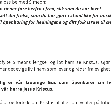
, la oss be med Simeon:
n tjener fare herfra i fred, slik som du har lovet.
ett din frelse, som du har gjort i stand like for ansi
 til åpenbaring for hedningene og ditt folk Israel til æ
fylte Simeons lengsel og lot ham se Kristus. Gjør 
er det evige liv i ham som lever og råder fra evighet t
ellig er vår treenige Gud som åpenbarer sin he
vår herre Jesus Kristus.
 ut og fortelle om Kristus til alle som venter på frihet