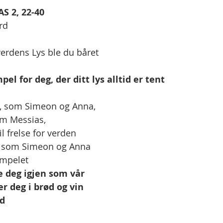
S 2, 22-40
rd
verdens Lys ble du båret 
el for deg, der ditt lys alltid er tent
ss, som Simeon og Anna, 
om Messias, 
l frelse for verden
s, som Simeon og Anna 
empelet
ne deg igjen som vår 
r deg i brød og vin 
id