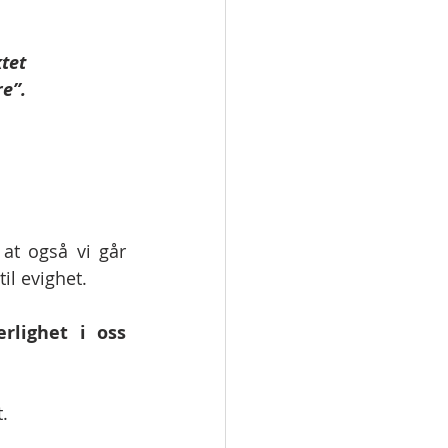
ktet
re”.
at også vi går 
il evighet.
rlighet i oss 
.