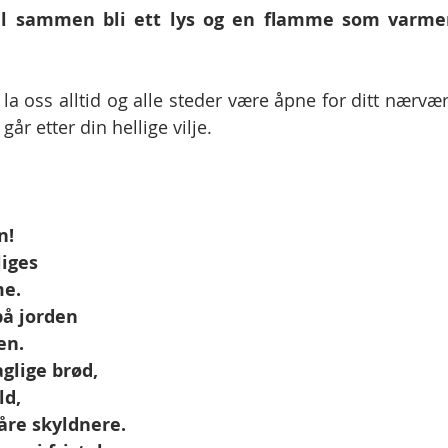
 til sammen bli ett lys og en flamme som varme
 la oss alltid og alle steder være åpne for ditt nærvær i
 går etter din hellige vilje.
n!
liges
me.
på jorden
en.
aglige brød,
ld,
 våre skyldnere.