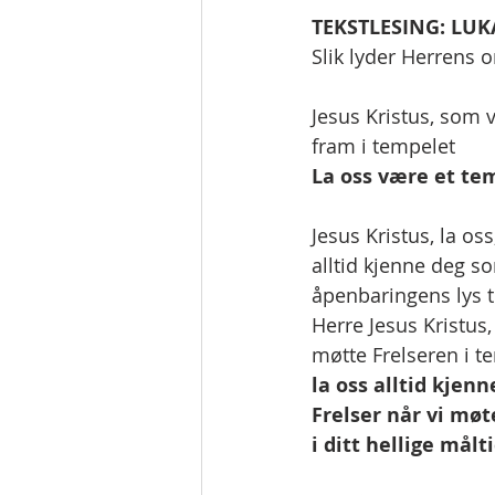
TEKSTLESING: LUKA
Slik lyder Herrens o
Jesus Kristus, som 
fram i tempelet
La oss være et temp
Jesus Kristus, la o
alltid kjenne deg s
åpenbaringens lys ti
Herre Jesus Kristu
møtte Frelseren i t
la oss alltid kjen
Frelser når vi møte
i ditt hellige målt