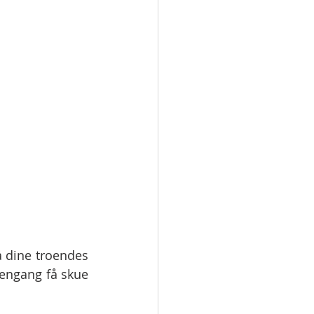
å dine troendes 
 engang få skue 