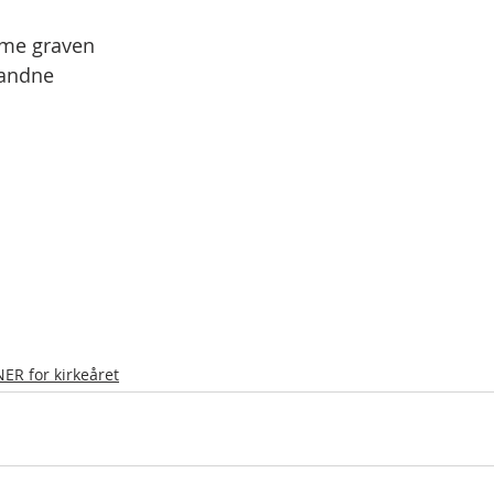
mme graven
tandne
R for kirkeåret