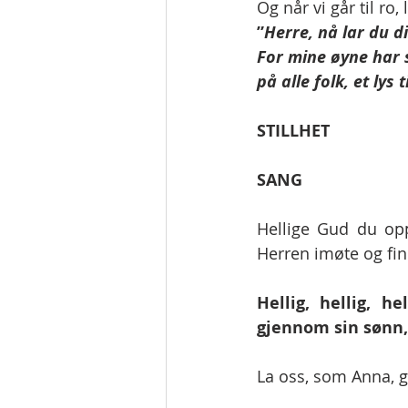
Og når vi går til ro
”
Herre, nå lar du di
For mine øyne har s
på alle folk, et lys
STILLHET
SANG
Hellige Gud du opp
Herren imøte og finn
Hellig, hellig, h
gjennom sin sønn, 
La oss, som Anna, gå