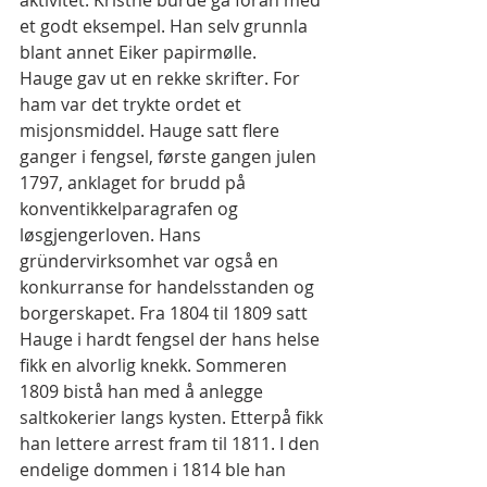
aktivitet. Kristne burde gå foran med 
et godt eksempel. Han selv grunnla 
blant annet Eiker papirmølle.
Hauge gav ut en rekke skrifter. For 
ham var det trykte ordet et 
misjonsmiddel. Hauge satt flere 
ganger i fengsel, første gangen julen 
1797, anklaget for brudd på 
konventikkelparagrafen og 
løsgjengerloven. Hans 
gründervirksomhet var også en 
konkurranse for handelsstanden og 
borgerskapet. Fra 1804 til 1809 satt 
Hauge i hardt fengsel der hans helse 
fikk en alvorlig knekk. Sommeren 
1809 bistå han med å anlegge 
saltkokerier langs kysten. Etterpå fikk 
han lettere arrest fram til 1811. I den 
endelige dommen i 1814 ble han 