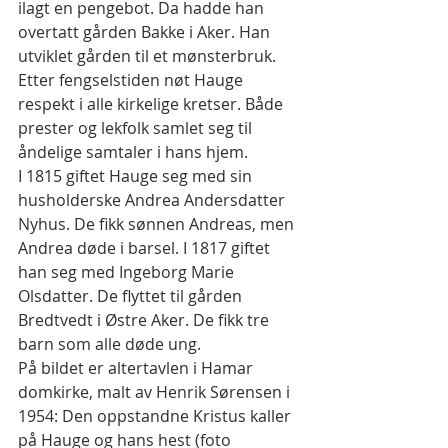
ilagt en pengebot. Da hadde han 
overtatt gården Bakke i Aker. Han 
utviklet gården til et mønsterbruk. 
Etter fengselstiden nøt Hauge 
respekt i alle kirkelige kretser. Både 
prester og lekfolk samlet seg til 
åndelige samtaler i hans hjem.
I 1815 giftet Hauge seg med sin 
husholderske Andrea Andersdatter 
Nyhus. De fikk sønnen Andreas, men 
Andrea døde i barsel. I 1817 giftet 
han seg med Ingeborg Marie 
Olsdatter. De flyttet til gården 
Bredtvedt i Østre Aker. De fikk tre 
barn som alle døde ung.
På bildet er altertavlen i Hamar 
domkirke, malt av Henrik Sørensen i 
1954: Den oppstandne Kristus kaller 
på Hauge og hans hest (foto 