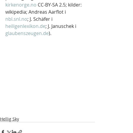
kirkenorge.no
 CC-BY-SA 2.5; kilder: 
wikipedia; Andreas Aarflot i 
nbl.snl.no
; J. Schäfer i 
heiligenlexikon.de
; J. Januschek i 
glaubenszeugen.de
).
Hellig Sky