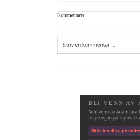
Nyhetsbrev oktober 2015
Kommentarer
Skriv en kommentar …
BLI VENN AV
Som venn av Anamcara f
inspirasjon på e-post fra