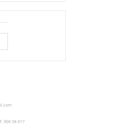
or og kontemplasjon
il.com
f. 906 58 617