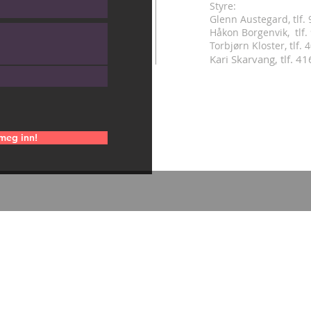
Styre:
Glenn Austegard, tlf.
Håkon Borgenvik, tlf
.
Torbjørn Kloster, tlf.
Kari Skarvang, tlf. 4
meg inn!