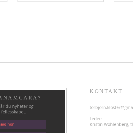
Et hellig rom for stillhet,
Kont
undring og endring
KONTAKT
 ANAMCARA?
år du nyheter og
torbjorn.kloster@gma
 fellesskapet.
Leder:
Kristin Wohlenberg, tl